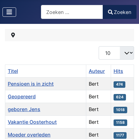
Zoeken
Zoeken
Type 2 or more characters for results.
Toon #
Titel
Auteur
Hits
Pensioen is in zicht
Bert
474
Geopereerd
Bert
624
geboren Jens
Bert
1018
Vakantie Oosterhout
Bert
1158
Moeder overleden
Bert
1177