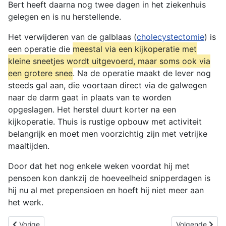
Bert heeft daarna nog twee dagen in het ziekenhuis
gelegen en is nu herstellende.
Het verwijderen van de galblaas
(
cholecystectomie
)
is
een operatie die
meestal via een kijkoperatie met
kleine sneetjes wordt uitgevoerd, maar soms ook via
een grotere snee
.
Na de operatie maakt de lever nog
steeds gal aan, die voortaan direct via de galwegen
naar de darm gaat in plaats van te worden
opgeslagen.
Het herstel duurt korter na een
kijkoperatie.
Thuis is rustige opbouw met activiteit
belangrijk en moet men voorzichtig zijn met vetrijke
maaltijden.
Door dat het nog enkele weken voordat hij met
pensoen kon dankzij de hoeveelheid snipperdagen is
hij nu al met prepensioen en hoeft hij niet meer aan
het werk.
Vorig artikel: Pensioen is in zicht
Volgende artik
Vorige
Volgende