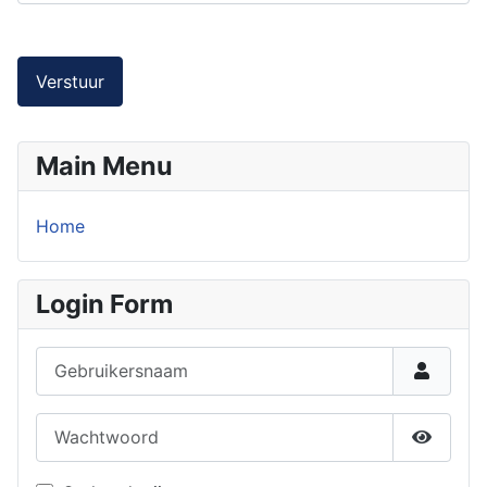
Verstuur
Main Menu
Home
Login Form
Gebruikersnaam
Wachtwoord
Toon w